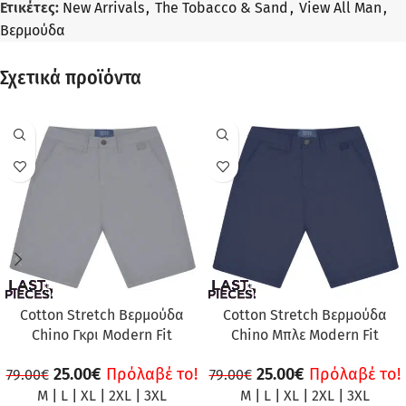
Ετικέτες:
New Arrivals
,
The Tobacco & Sand
,
View All Man
,
Βερμούδα
Σχετικά προϊόντα
ΠΡΟΣΦΟΡΆ
ΠΡΟΣΦΟΡΆ
Cotton Stretch Βερμούδα
Cotton Stretch Βερμούδα
Chino Γκρι Modern Fit
Chino Μπλε Modern Fit
25.00
€
Πρόλαβέ το!
25.00
€
Πρόλαβέ το!
79.00
€
79.00
€
M
|
L
|
XL
|
2XL
|
3XL
M
|
L
|
XL
|
2XL
|
3XL