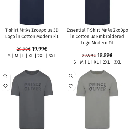
T-shirt Μπλε Σκούρο με 3D
Essential T-Shirt Μπλε Σκούρο
Logo in Cotton Modern Fit
in Cotton με Embroidered
Logo Modern Fit
19.99
€
29.99
€
19.99
€
29.99
€
S
|
M
|
L
|
XL
|
2XL
|
3XL
S
|
M
|
L
|
XL
|
2XL
|
3XL
ΠΡΟΣΦΟΡΆ
ΠΡΟΣΦΟΡΆ