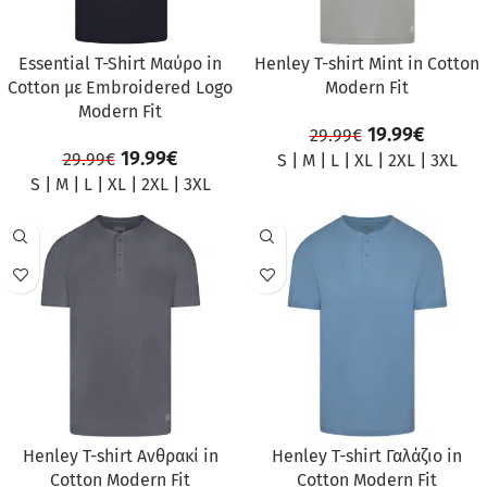
Essential T-Shirt Μαύρο in
Henley T-shirt Mint in Cotton
Cotton με Embroidered Logo
Modern Fit
Modern Fit
19.99
€
29.99
€
19.99
€
29.99
€
S
|
M
|
L
|
XL
|
2XL
|
3XL
S
|
M
|
L
|
XL
|
2XL
|
3XL
ΠΡΟΣΦΟΡΆ
ΠΡΟΣΦΟΡΆ
Henley T-shirt Ανθρακί in
Henley T-shirt Γαλάζιο in
Cotton Modern Fit
Cotton Modern Fit