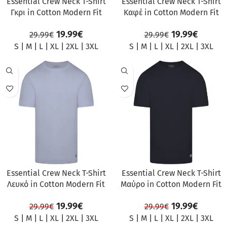
Essential Crew Neck T-Shirt
Essential Crew Neck T-Shirt
Γκρι in Cotton Modern Fit
Καφέ in Cotton Modern Fit
19.99
€
19.99
€
29.99
€
29.99
€
S
|
M
|
L
|
XL
|
2XL
|
3XL
S
|
M
|
L
|
XL
|
2XL
|
3XL
ΠΡΟΣΦΟΡΆ
ΠΡΟΣΦΟΡΆ
Essential Crew Neck T-Shirt
Essential Crew Neck T-Shirt
Λευκό in Cotton Modern Fit
Μαύρο in Cotton Modern Fit
19.99
€
19.99
€
29.99
€
29.99
€
S
|
M
|
L
|
XL
|
2XL
|
3XL
S
|
M
|
L
|
XL
|
2XL
|
3XL