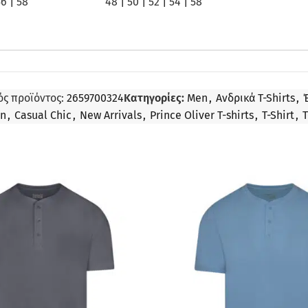
56
|
58
48
|
50
|
52
|
54
|
58
ός προϊόντος:
2659700324
Κατηγορίες:
Men
,
Ανδρικά T-Shirts
,
on
,
Casual Chic
,
New Arrivals
,
Prince Oliver T-shirts
,
T-Shirt
,
T
ΠΡΟΣΦΟΡΆ