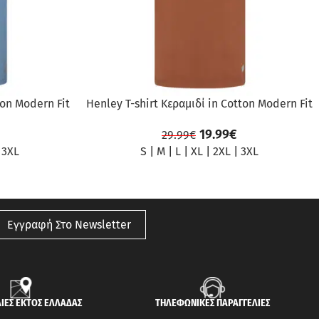
ton Modern Fit
Henley T-shirt Κεραμιδί in Cotton Modern Fit
19.99
€
29.99
€
|
3XL
S
|
M
|
L
|
XL
|
2XL
|
3XL
Εγγραφή Στο Newsletter
ΙΕΣ ΕΚΤΟΣ ΕΛΛΑΔΑΣ
ΤΗΛΕΦΩΝΙΚΕΣ ΠΑΡΑΓΓΕΛΙΕΣ