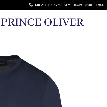
+30 211-1036769
ΔΕΥ − ΠΑΡ: 10:00 − 17:00