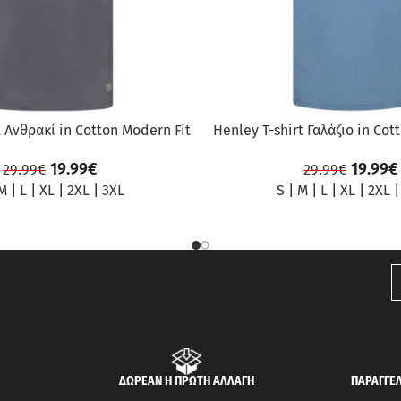
t Ανθρακί in Cotton Modern Fit
Henley T-shirt Γαλάζιο in Cot
19.99
€
19.99
€
29.99
€
29.99
€
M
|
L
|
XL
|
2XL
|
3XL
S
|
M
|
L
|
XL
|
2XL
ΔΩΡΕΑΝ Η ΠΡΩΤΗ ΑΛΛΑΓΗ
ΠΑΡΑΓΓΕΛ