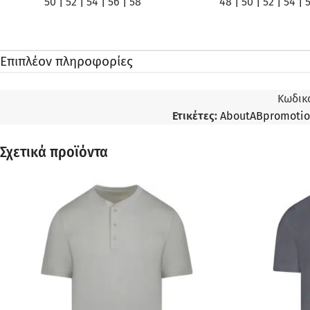
50
|
52
|
54
|
56
|
58
48
|
50
|
52
|
54
|
Επιπλέον πληροφορίες
Κωδικ
Ετικέτες:
AboutABpromoti
Σχετικά προϊόντα
ΠΡΟΣΦΟΡΆ
ΠΡΟΣΦΟΡΆ