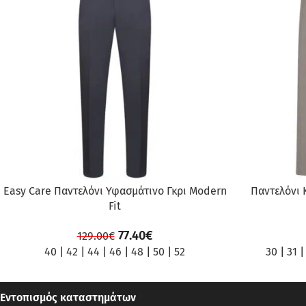
ΠΡΟΣΦΟΡΆ
ΠΡΟΣΦΟΡΆ
Easy Care Παντελόνι Υφασμάτινο Γκρι Modern
Παντελόνι 
Fit
77.40
€
129.00
€
40
|
42
|
44
|
46
|
48
|
50
|
52
30
|
31
Εντοπισμός καταστημάτων