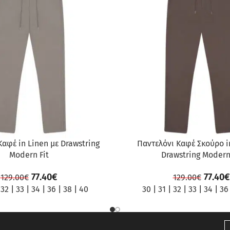
ΠΡΟΣΦΟΡΆ
Καφέ in Linen με Drawstring
Παντελόνι Καφέ Σκούρο i
Modern Fit
Drawstring Modern
77.40
€
77.40
€
129.00
€
129.00
€
|
32
|
33
|
34
|
36
|
38
|
40
30
|
31
|
32
|
33
|
34
|
36