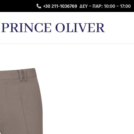
+30 211-1036769
ΔΕΥ − ΠΑΡ: 10:00 − 17:00