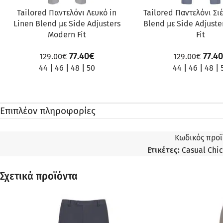
Tailored Παντελόνι Λευκό in
Tailored Παντελόνι Σιέ
Linen Blend με Side Adjusters
Blend με Side Adjust
Modern Fit
Fit
77.40
€
77.40
129.00
€
129.00
€
44
|
46
|
48
|
50
44
|
46
|
48
|
Επιπλέον πληροφορίες
Κωδικός προϊ
Ετικέτες:
Casual Chic
Σχετικά προϊόντα