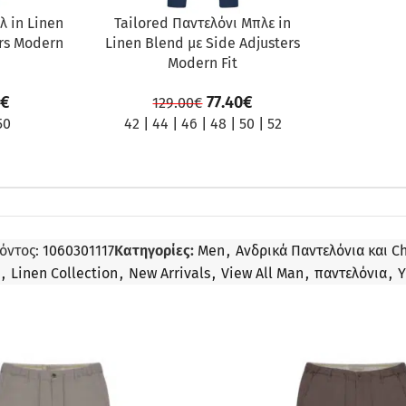
λ in Linen
Tailored Παντελόνι Μπλε in
ers Modern
Linen Blend με Side Adjusters
Modern Fit
€
77.40
€
129.00
€
50
42
|
44
|
46
|
48
|
50
|
52
όντος:
1060301117
Κατηγορίες:
Men
,
Ανδρικά Παντελόνια και C
,
Linen Collection
,
New Arrivals
,
View All Man
,
παντελόνια
,
Υ