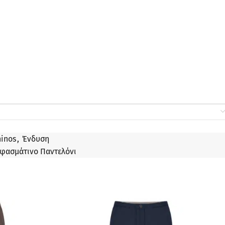
hinos
,
Ένδυση
φασμάτινο Παντελόνι