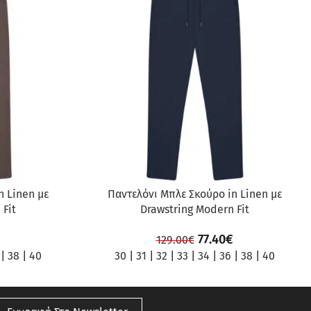
ΠΡΟΣΦΟΡΆ
n Linen με
Παντελόνι Μπλε Σκούρο in Linen με
 Fit
Drawstring Modern Fit
77.40
€
129.00
€
|
38
|
40
30
|
31
|
32
|
33
|
34
|
36
|
38
|
40