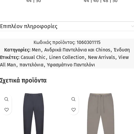
44
|
50
44
|
46
|
48
|
50
Επιπλέον πληροφορίες
Κωδικός προϊόντος:
1060301115
Κατηγορίες:
Men
,
Ανδρικά Παντελόνια και Chinos
,
Ένδυση
Ετικέτες:
Casual Chic
,
Linen Collection
,
New Arrivals
,
View
All Man
,
παντελόνια
,
Υφασμάτινο Παντελόνι
Σχετικά προϊόντα
ΠΡΟΣΦΟΡΆ
ΠΡΟΣΦΟΡΆ