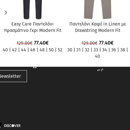
Easy Care Παντελόνι
Παντελόνι Καφέ in Linen με
Υφασμάτινο Γκρι Modern Fit
Drawstring Modern Fit
77.40
€
77.40
€
129.00
€
129.00
€
40
|
42
|
44
|
46
|
48
|
50
|
52
30
|
31
|
32
|
33
|
34
|
36
|
38
|
40
Newsletter