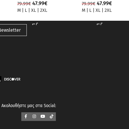
47.99
€
47.99
€
79.99
€
79.99
€
M
|
L
|
XL
|
2XL
M
|
L
|
XL
|
2XL
Newsletter
Ακολουθήστε μας στα Social: