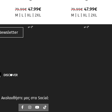
47.99
€
47.99
€
79.99
€
79.99
€
M
|
L
|
XL
|
2XL
M
|
L
|
XL
|
2XL
Newsletter
Ακολουθήστε μας στα Social: