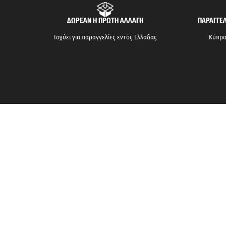
ΔΩΡΕΑΝ Η ΠΡΩΤΗ ΑΛΛΑΓΗ
ΠΑΡΑΓΓΕΛ
Ισχύει για παραγγελίες εντός Ελλάδας
Κύπρος
ΓΙΑ ΕΜΑΣ
Η Εταιρεία
Τρόποι Παραλαβής
Τρόποι Πληρωμής
Καταστήματα
Θέσεις Εργασίας