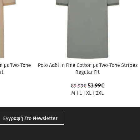
on με Two-Tone
Polo Λαδί in Fine Cotton με Two-Tone Stripes
it
Regular Fit
53.99
€
89.99
€
M
|
L
|
XL
|
2XL
Εγγραφή Στο Newsletter