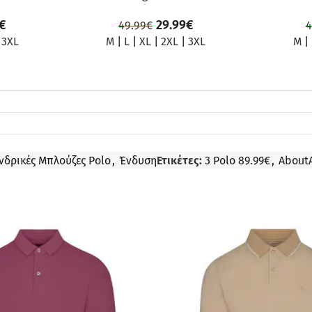
€
29.99
€
49.99
€
4
|
3XL
M
|
L
|
XL
|
2XL
|
3XL
M
|
νδρικές Μπλούζες Polo
,
Ένδυση
Ετικέτες:
3 Polo 89.99€
,
About
ΠΡΟΣΦΟΡΆ