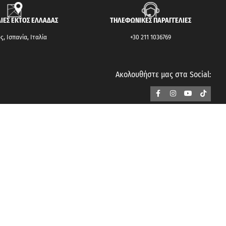
ΙΕΣ ΕΚΤΟΣ ΕΛΛΑΔΑΣ
ΤΗΛΕΦΩΝΙΚΕΣ ΠΑΡΑΓΓΕΛΙΕΣ
, Ισπανία, Ιταλία
+30 211 1036769
Ακολουθήστε μας στα Social:
ΟΡΟΙ ΧΡΗΣΗΣ
Όροι & Προϋποθέσεις
Επιστροφές Προϊόντων
Ασφάλεια
Cookies