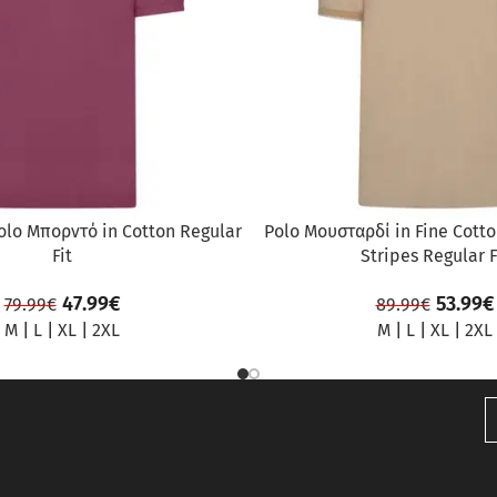
olo Μπορντό in Cotton Regular
Polo Μουσταρδί in Fine Cott
Fit
Stripes Regular F
47.99
€
53.99
€
79.99
€
89.99
€
M
|
L
|
XL
|
2XL
M
|
L
|
XL
|
2XL