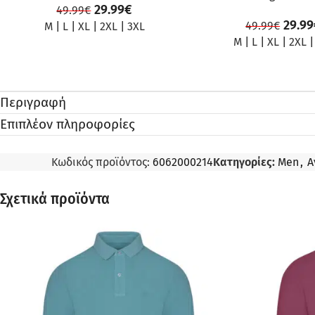
29.99
€
49.99
€
29.99
49.99
€
M
|
L
|
XL
|
2XL
|
3XL
M
|
L
|
XL
|
2XL
Περιγραφή
Επιπλέον πληροφορίες
Κωδικός προϊόντος:
6062000214
Κατηγορίες:
Men
,
Α
Σχετικά προϊόντα
ΠΡΟΣΦΟΡΆ
ΠΡΟΣΦΟΡΆ