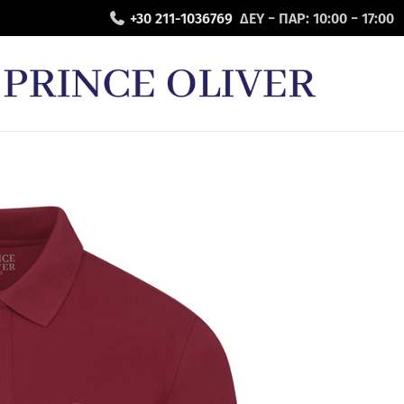
+30 211-1036769
ΔΕΥ − ΠΑΡ: 10:00 − 17:00