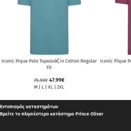
Iconic Pique Polo Τυρκουάζ in Cotton Regular
Iconic Pique P
Fit
47.99
€
79.99
€
M
|
L
|
XL
|
2XL
Εντοπισμός καταστημάτων
Βρείτε το πλησιέστερο κατάστημα Prince Oliver