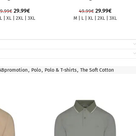
29.99
€
29.99
€
9.99
€
49.99
€
L
|
XL
|
2XL
|
3XL
M
|
L
|
XL
|
2XL
|
3XL
ABpromotion
,
Polo
,
Polo & T-shirts
,
The Soft Cotton
ΠΡΟΣΦΟΡΆ