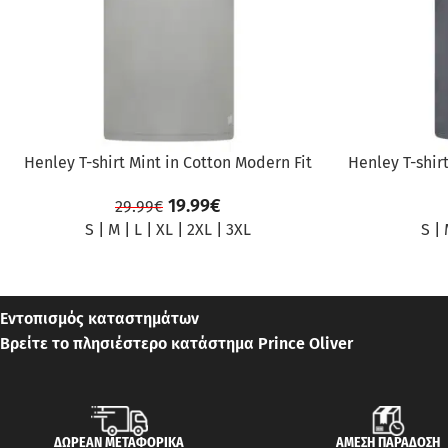
Henley T-shirt Mint in Cotton Modern Fit
Henley T-shir
19.99
€
29.99
€
S
|
M
|
L
|
XL
|
2XL
|
3XL
S
|
Εντοπισμός καταστημάτων
Βρείτε το πλησιέστερο κατάστημα Prince Oliver
ΔΩΡΕΑΝ ΜΕΤΑΦΟΡΙΚΑ
ΑΜΕΣΗ ΠΑΡΑΔΟΣΗ