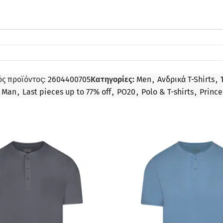
ς προϊόντος:
2604400705
Κατηγορίες:
Men
,
Ανδρικά T-Shirts
,
% Man
,
Last pieces up to 77% off
,
PO20
,
Polo & T-shirts
,
Prince
ΠΡΟΣΦΟΡΆ