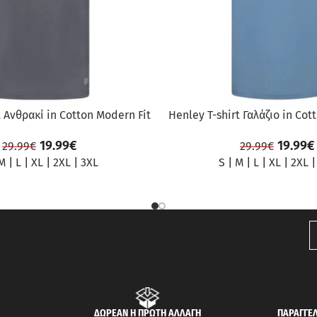
t Ανθρακί in Cotton Modern Fit
Henley T-shirt Γαλάζιο in Cot
19.99
€
19.99
€
29.99
€
29.99
€
M
|
L
|
XL
|
2XL
|
3XL
S
|
M
|
L
|
XL
|
2XL
ΔΩΡΕΑΝ Η ΠΡΩΤΗ ΑΛΛΑΓΗ
ΠΑΡΑΓΓΕΛ