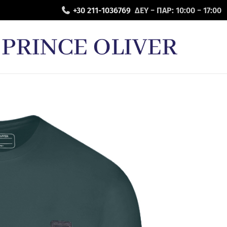
+30 211-1036769
ΔΕΥ − ΠΑΡ: 10:00 − 17:00