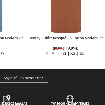
ton Modern Fit
Henley T-shirt Κεραμιδί in Cotton Modern Fit
19.99
€
29.99
€
|
3XL
S
|
M
|
L
|
XL
|
2XL
|
3XL
Εγγραφή Στο Newsletter
ΙΕΣ ΕΚΤΟΣ ΕΛΛΑΔΑΣ
ΤΗΛΕΦΩΝΙΚΕΣ ΠΑΡΑΓΓΕΛΙΕΣ