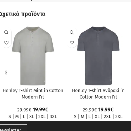
Σχετικά προϊόντα
ΠΡΟΣΦΟΡΆ
ΠΡΟΣΦΟΡΆ
Henley T-shirt Mint in Cotton
Henley T-shirt Ανθρακί in
Modern Fit
Cotton Modern Fit
19.99
€
19.99
€
29.99
€
29.99
€
S
|
M
|
L
|
XL
|
2XL
|
3XL
S
|
M
|
L
|
XL
|
2XL
|
3XL
Newsletter