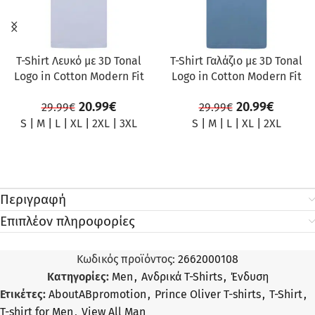
T-Shirt Λευκό με 3D Tonal
T-Shirt Γαλάζιο με 3D Tonal
Logo in Cotton Modern Fit
Logo in Cotton Modern Fit
20.99
€
20.99
€
29.99
€
29.99
€
S
|
M
|
L
|
XL
|
2XL
|
3XL
S
|
M
|
L
|
XL
|
2XL
Περιγραφή
Επιπλέον πληροφορίες
Κωδικός προϊόντος:
2662000108
Κατηγορίες:
Men
,
Ανδρικά T-Shirts
,
Ένδυση
Ετικέτες:
AboutABpromotion
,
Prince Oliver T-shirts
,
T-Shirt
,
T-shirt for Men
,
View All Man