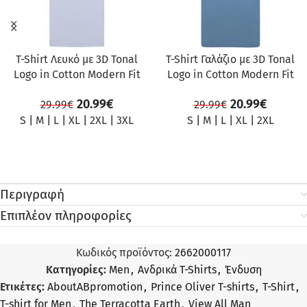
T-Shirt Λευκό με 3D Tonal
T-Shirt Γαλάζιο με 3D Tonal
Logo in Cotton Modern Fit
Logo in Cotton Modern Fit
20.99
€
20.99
€
29.99
€
29.99
€
S
|
M
|
L
|
XL
|
2XL
|
3XL
S
|
M
|
L
|
XL
|
2XL
Περιγραφή
Επιπλέον πληροφορίες
Κωδικός προϊόντος:
2662000117
Κατηγορίες:
Men
,
Ανδρικά T-Shirts
,
Ένδυση
Ετικέτες:
AboutABpromotion
,
Prince Oliver T-shirts
,
T-Shirt
,
T-shirt for Men
,
The Terracotta Earth
,
View All Man