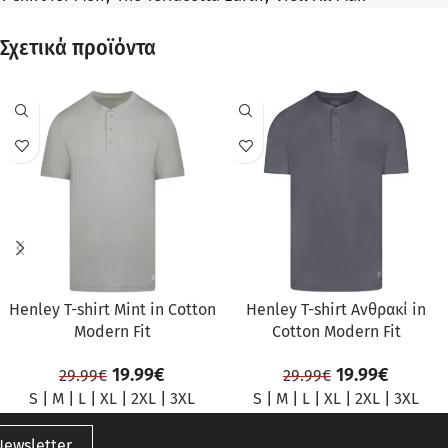
Σχετικά προϊόντα
ΠΡΟΣΦΟΡΆ
ΠΡΟΣΦΟΡΆ
Henley T-shirt Mint in Cotton
Henley T-shirt Ανθρακί in
Modern Fit
Cotton Modern Fit
19.99
€
19.99
€
29.99
€
29.99
€
S
|
M
|
L
|
XL
|
2XL
|
3XL
S
|
M
|
L
|
XL
|
2XL
|
3XL
Newsletter